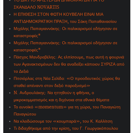
ΤΟ ΔΙΚΤΥΟ ΑΡΙΣΤΕΡΩΝ ΔΗΜΟΚΡΑΤΩΝ ΓΙΑ ΤΟ
ΣΚΑΝΔΑΛΟ NOVARTIS
Η ΕΠΙΘΕΣΗ ΣΤΟΝ ΦΩΤΗ ΚΟΥΒΕΛΗ ΕΙΝΑΙ ΜΙΑ
ΑΝΤΙΔΗΜΟΚΡΑΤΙΚΗ ΠΡΑΞΗ, του Σάκη Παπαθανασίου
Μιχάλης Παπαγιαννάκης: Οι παλικαρισμοί οδήγησαν σε
καταστροφές*
Μιχάλης Παπαγιαννάκης: Οι παλικαρισμοί οδήγησαν σε
καταστροφές*
Πάσχος Μανδραβέλης: Ας ελπίσουμε, πως αυτή η φουρνιά
των Αγανακτισμένων δεν θα αναδείξει κάποιον ΣΥΡΙΖΑ από
τα Δεξιά
Πιτσιόρλας στη Νέα Σελίδα: «Ο προοδευτικός χώρος θα
σταθεί απέναντι στον δεξιό παροξυσμό»
N. Ανδρουλάκης: Να ηττηθούν η φθήνια, ο
μικροκομματισμός και η διχόνοια στα εθνικά θέματα
Το ευνοϊκό «momentum» για τη χώρα, του Παναγιώτη
Παναγιώτου
Να κλειδώσουμε τον «κουμπαρά», του Κ. Καλλίτση
Τι διδαχθήκαμε από την κρίση, του Γ. Γεωργακόπουλου