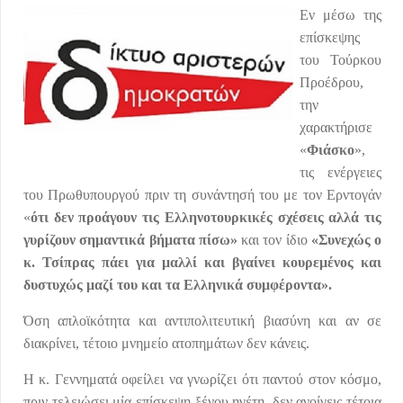
Εν μέσω της
επίσκεψης
του Τούρκου
Προέδρου,
την
χαρακτήρισε
«
Φιάσκο
»,
τις ενέργειες
του Πρωθυπουργού πριν τη συνάντησή του με τον Ερντογάν
«
ότι δεν προάγουν τις Ελληνοτουρκικές σχέσεις αλλά τις
γυρίζουν σημαντικά βήματα πίσω»
και τον ίδιο
«Συνεχώς ο
κ. Τσίπρας πάει για μαλλί και βγαίνει κουρεμένος και
δυστυχώς μαζί του και τα Ελληνικά συμφέροντα».
Όση απλοϊκότητα και αντιπολιτευτική βιασύνη και αν σε
διακρίνει, τέτοιο μνημείο ατοπημάτων δεν κάνεις.
Η κ. Γεννηματά οφείλει να γνωρίζει ότι παντού στον κόσμο,
πριν τελειώσει μία επίσκεψη ξένου ηγέτη, δεν ανοίγεις τέτοια