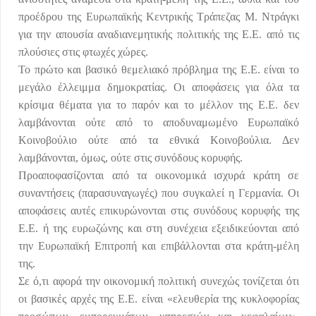
προέδρου της Ευρωπαϊκής Κεντρικής Τράπεζας Μ. Ντράγκι
για την απουσία αναδιανεμητικής πολιτικής της Ε.Ε. από τις
πλούσιες στις φτωχές χώρες.
Το πρώτο και βασικό θεμελιακό πρόβλημα της Ε.Ε. είναι το
μεγάλο έλλειμμα δημοκρατίας. Οι αποφάσεις για όλα τα
κρίσιμα θέματα για το παρόν και το μέλλον της Ε.Ε. δεν
λαμβάνονται ούτε από το αποδυναμωμένο Ευρωπαϊκό
Κοινοβούλιο ούτε από τα εθνικά Κοινοβούλια. Δεν
λαμβάνονται, όμως, ούτε στις συνόδους κορυφής.
Προαποφασίζονται από τα οικονομικά ισχυρά κράτη σε
συναντήσεις (παρασυναγωγές) που συγκαλεί η Γερμανία. Οι
αποφάσεις αυτές επικυρώνονται στις συνόδους κορυφής της
Ε.Ε. ή της ευρωζώνης και στη συνέχεια εξειδικεύονται από
την Ευρωπαϊκή Επιτροπή και επιβάλλονται στα κράτη-μέλη
της.
Σε ό,τι αφορά την οικονομική πολιτική συνεχώς τονίζεται ότι
οι βασικές αρχές της Ε.Ε. είναι «ελευθερία της κυκλοφορίας