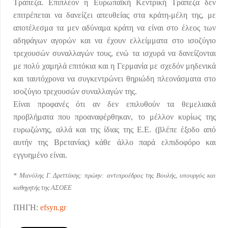
Τράπεζα. Επιπλέον η Ευρωπαϊκή Κεντρική Τράπεζα δεν
επιτρέπεται να δανείζει απευθείας στα κράτη-μέλη της, με
αποτέλεσμα τα μεν αδύναμα κράτη να είναι στο έλεος των
αδηφάγων αγορών και να έχουν ελλείμματα στο ισοζύγιο
τρεχουσών συναλλαγών τους, ενώ τα ισχυρά να δανείζονται
με πολύ χαμηλά επιτόκια και η Γερμανία με σχεδόν μηδενικά
και ταυτόχρονα να συγκεντρώνει θηριώδη πλεονάσματα στο
ισοζύγιο τρεχουσών συναλλαγών της.
Είναι προφανές ότι αν δεν επιλυθούν τα θεμελιακά
προβλήματα που προαναφέρθηκαν, το μέλλον κυρίως της
ευρωζώνης, αλλά και της ίδιας της Ε.Ε. (βλέπε έξοδο από
αυτήν της Βρετανίας) κάθε άλλο παρά ελπιδοφόρο και
εγγυημένο είναι.
* Μανόλης Γ. Δρεττάκης: πρώην: αντιπροέδρος της Βουλής, υπουργός και
καθηγητής της ΑΣΟΕΕ
ΠΗΓΗ:
efsyn.gr