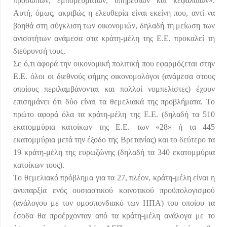
προσώπων, εμπορευμάτων, υπηρεσιών και κεφαλαίων».
Αυτή, όμως, ακριβώς η ελευθερία είναι εκείνη που, αντί να
βοηθά στη σύγκλιση των οικονομιών, δηλαδή τη μείωση των
ανισοτήτων ανάμεσα στα κράτη-μέλη της Ε.Ε. προκαλεί τη
διεύρυνσή τους.
Σε ό,τι αφορά την οικονομική πολιτική που εφαρμόζεται στην
Ε.Ε. όλοι οι διεθνούς φήμης οικονομολόγοι (ανάμεσα στους
οποίους περιλαμβάνονται και πολλοί νομπελίστες) έχουν
επισημάνει ότι δύο είναι τα θεμελιακά της προβλήματα. Το
πρώτο αφορά όλα τα κράτη-μέλη της Ε.Ε. (δηλαδή τα 510
εκατομμύρια κατοίκων της Ε.Ε. των «28» ή τα 445
εκατομμύρια μετά την έξοδο της Βρετανίας) και το δεύτερο τα
19 κράτη-μέλη της ευρωζώνης (δηλαδή τα 340 εκατομμύρια
κατοίκων τους).
Το θεμελιακό πρόβλημα για τα 27, πλέον, κράτη-μέλη είναι η
ανυπαρξία ενός ουσιαστικού κοινοτικού προϋπολογισμού
(ανάλογου με τον ομοσπονδιακό των ΗΠΑ) του οποίου τα
έσοδα θα προέρχονταν από τα κράτη-μέλη ανάλογα με το