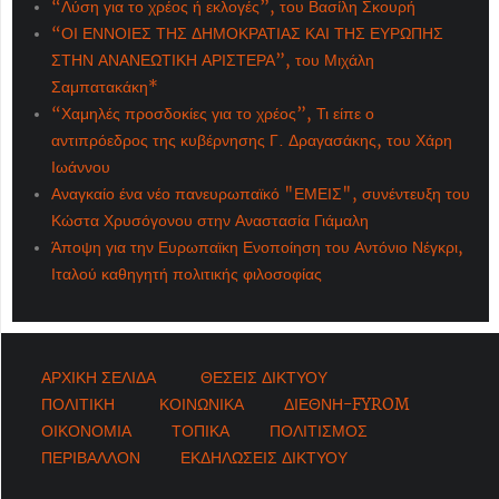
“Λύση για το χρέος ή εκλογές”, του Βασίλη Σκουρή
“ΟΙ ΕΝΝΟΙΕΣ ΤΗΣ ΔΗΜΟΚΡΑΤΙΑΣ ΚΑΙ ΤΗΣ ΕΥΡΩΠΗΣ
ΣΤΗΝ ΑΝΑΝΕΩΤΙΚΗ ΑΡΙΣΤΕΡΑ”, του Μιχάλη
Σαμπατακάκη*
“Χαμηλές προσδοκίες για το χρέος”, Τι είπε ο
αντιπρόεδρος της κυβέρνησης Γ. Δραγασάκης, του Χάρη
Ιωάννου
Αναγκαίο ένα νέο πανευρωπαϊκό "ΕΜΕΙΣ", συνέντευξη του
Κώστα Χρυσόγονου στην Αναστασία Γιάμαλη
Άποψη για την Ευρωπαϊκη Ενοποίηση του Αντόνιο Νέγκρι,
Ιταλού καθηγητή πολιτικής φιλοσοφίας
ΑΡΧΙΚΗ ΣΕΛΙΔΑ
ΘΕΣΕΙΣ ΔΙΚΤΥΟΥ
ΠΟΛΙΤΙΚΗ
ΚΟΙΝΩΝΙΚΑ
ΔΙΕΘΝΗ-FYROM
ΟΙΚΟΝΟΜΙΑ
ΤΟΠΙΚΑ
ΠΟΛΙΤΙΣΜΟΣ
ΠΕΡΙΒΑΛΛΟΝ
ΕΚΔΗΛΩΣΕΙΣ ΔΙΚΤΥΟΥ