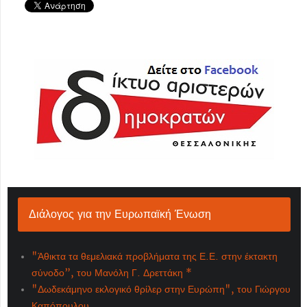
Διάλογος για την Ευρωπαϊκή Ένωση
"Άθικτα τα θεμελιακά προβλήματα της Ε.Ε. στην έκτακτη
σύνοδο”, του Μανόλη Γ. Δρεττάκη *
"Δωδεκάμηνο εκλογικό θρίλερ στην Ευρώπη", του Γιώργου
Καπόπουλου