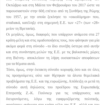
Οκτώβριο και στη Μάλτα τον Φεβρουάριο του 2017 ώστε να
παρουσιαστούν στην 60ή επέτειο από τη Συνθήκη της Ρώμης
του 1957, με την οποία ξεκίνησε το «οικοδόμημα» που,
σταδιακά, κατέληξε στη σημερινή Ε.Ε. των «27» (των «28»
μείον τη Βρετανία).
Οι μεγάλες, όμως, διαφορές που υπάρχουν ανάμεσα στα 27
κράτη-μέλη και στις ομαδοποιήσεις τους, που φάνηκαν για μία
ακόμα φορά στη σύνοδο –το ίδιο συνέβη ύστερα από αυτήν
και στη συνάντηση μελών της Ε.Ε. με τις βαλκανικές χώρες
στη Βιέννη– αποκλείουν τη λήψη ουσιαστικών αποφάσεων
για τα θέματα αυτά.
Τόσο, όμως, στην έκτακτη σύνοδο κορυφής όσο και σε όλες
τις προηγούμενες ούτε καν θίχτηκαν τα άλυτα θεμελιακά
προβλήματα της Ε.Ε. και της ευρωζώνης. Απόδειξη οι μετά τη
σύνοδο αυτή δηλώσεις του προέδρου της Ευρωπαϊκής
Επιτροπής Ζ.-Κ. Γιούνκερ για τις υπάρχουσες και
διευρυνόμενες, λόγω της εφαρμοζόμενης πολιτικής,
ανισότητες ανάμεσα στα κράτη-μέλη της Ε.Ε., αλλά και του