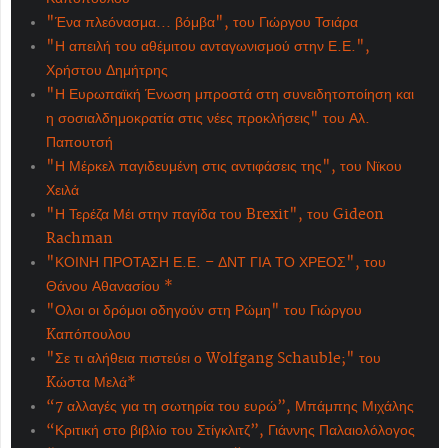
"Ένα πλεόνασμα... βόμβα", του Γιώργου Τσιάρα
"Η απειλή του αθέμιτου ανταγωνισμού στην Ε.Ε.",
Χρήστου Δημήτρης
"Η Ευρωπαϊκή Ένωση μπροστά στη συνειδητοποίηση και
η σοσιαλδημοκρατία στις νέες προκλήσεις" του Αλ.
Παπουτσή
"Η Μέρκελ παγιδευμένη στις αντιφάσεις της", του Νϊκου
Χειλά
"Η Τερέζα Μέι στην παγίδα του Brexit", του Gideon
Rachman
"ΚΟΙΝΗ ΠΡΟΤΑΣΗ Ε.Ε. – ΔΝΤ ΓΙΑ ΤΟ ΧΡΕΟΣ", του
Θάνου Αθανασίου *
"Ολοι οι δρόμοι οδηγούν στη Ρώμη" του Γιώργου
Kαπόπουλου
"Σε τι αλήθεια πιστεύει ο Wolfgang Schauble;" του
Kώστα Μελά*
“7 αλλαγές για τη σωτηρία του ευρώ”, Μπάμπης Μιχάλης
“Κριτική στο βιβλίο του Στίγκλιτζ”, Γιάννης Παλαιολόλογος