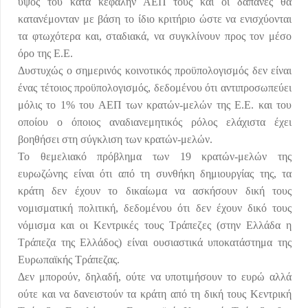
ύψος τού κατά κεφαλήν ΑΕΠ τους και οι δαπάνες θα
κατανέμονταν με βάση το ίδιο κριτήριο ώστε να ενισχύονται
τα φτωχότερα και, σταδιακά, να συγκλίνουν προς τον μέσο
όρο της Ε.Ε.
Δυστυχώς ο σημερινός κοινοτικός προϋπολογισμός δεν είναι
ένας τέτοιος προϋπολογισμός, δεδομένου ότι αντιπροσωπεύει
μόλις το 1% του ΑΕΠ των κρατών-μελών της Ε.Ε. και του
οποίου ο όποιος αναδιανεμητικός ρόλος ελάχιστα έχει
βοηθήσει στη σύγκλιση των κρατών-μελών.
Το θεμελιακό πρόβλημα των 19 κρατών-μελών της
ευρωζώνης είναι ότι από τη συνθήκη δημιουργίας της, τα
κράτη δεν έχουν το δικαίωμα να ασκήσουν δική τους
νομισματική πολιτική, δεδομένου ότι δεν έχουν δικό τους
νόμισμα και οι Κεντρικές τους Τράπεζες (στην Ελλάδα η
Τράπεζα της Ελλάδος) είναι ουσιαστικά υποκατάστημα της
Ευρωπαϊκής Τράπεζας.
Δεν μπορούν, δηλαδή, ούτε να υποτιμήσουν το ευρώ αλλά
ούτε και να δανειστούν τα κράτη από τη δική τους Κεντρική