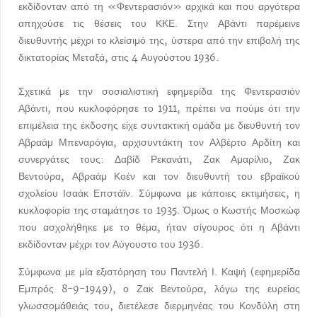
εκδίδονταν από τη «Φεντερασιόν» αρχικά και που αργότερα
απηχούσε τις θέσεις του ΚΚΕ. Στην Αβάντι παρέμεινε
διευθυντής μέχρι το κλείσιμό της, ύστερα από την επιβολή της
δικτατορίας Μεταξά, στις 4 Αυγούστου 1936.
Σχετικά με την σοσιαλιστική εφημερίδα της Φεντερασιόν
Αβάντι, που κυκλοφόρησε το 1911, πρέπει να πούμε ότι την
επιμέλεια της έκδοσης είχε συντακτική ομάδα με διευθυντή τον
Αβραάμ Μπεναρόγια, αρχισυντάκτη τον Αλβέρτο Αρδίτη και
συνεργάτες τους: Δαβίδ Ρεκανάτι, Ζακ Αμαρίλιο, Ζακ
Βεντούρα, Αβραάμ Κοέν και τον διευθυντή του εβραϊκού
σχολείου Ισαάκ Επστάϊν. Σύμφωνα με κάποιες εκτιμήσεις, η
κυκλοφορία της σταμάτησε το 1935. Όμως ο Κωστής Μοσκώφ
που ασχολήθηκε με το θέμα, ήταν σίγουρος ότι η Αβάντι
εκδίδονταν μέχρι τον Αύγουστο του 1936.
Σύμφωνα με μία εξιστόρηση του Παντελή Ι. Καψή (εφημερίδα
Εμπρός 8-9-1949), ο Ζακ Βεντούρα, λόγω της ευρείας
γλωσσομάθειάς του, διετέλεσε διερμηνέας του Κονδύλη στη