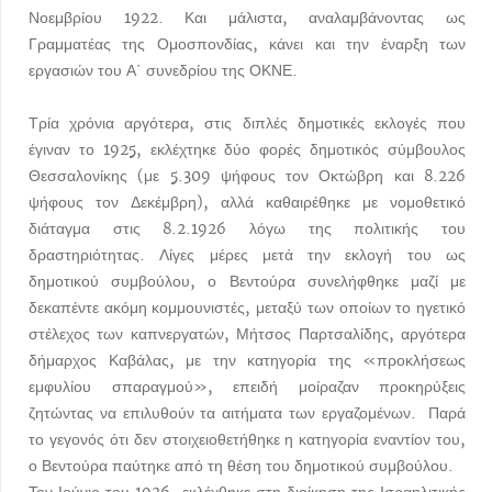
Νοεμβρίου 1922. Και μάλιστα, αναλαμβάνοντας ως
Γραμματέας της Ομοσπονδίας, κάνει και την έναρξη των
εργασιών του Α΄ συνεδρίου της ΟΚΝΕ.
Τρία χρόνια αργότερα, στις διπλές δημοτικές εκλογές που
έγιναν το 1925, εκλέχτηκε δύο φορές δημοτικός σύμβουλος
Θεσσαλονίκης (με 5.309 ψήφους τον Οκτώβρη και 8.226
ψήφους τον Δεκέμβρη), αλλά καθαιρέθηκε με νομοθετικό
διάταγμα στις 8.2.1926 λόγω της πολιτικής του
δραστηριότητας. Λίγες μέρες μετά την εκλογή του ως
δημοτικού συμβούλου, ο Βεντούρα συνελήφθηκε μαζί με
δεκαπέντε ακόμη κομμουνιστές, μεταξύ των οποίων το ηγετικό
στέλεχος των καπνεργατών, Μήτσος Παρτσαλίδης, αργότερα
δήμαρχος Καβάλας, με την κατηγορία της «προκλήσεως
εμφυλίου σπαραγμού», επειδή μοίραζαν προκηρύξεις
ζητώντας να επιλυθούν τα αιτήματα των εργαζομένων. Παρά
το γεγονός ότι δεν στοιχειοθετήθηκε η κατηγορία εναντίον του,
ο Βεντούρα παύτηκε από τη θέση του δημοτικού συμβούλου.