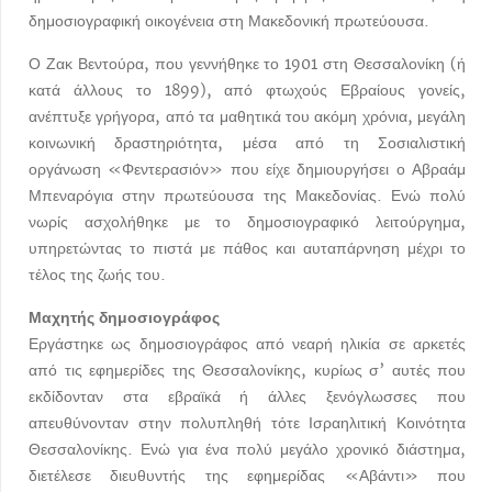
δημοσιογραφική οικογένεια στη Μακεδονική πρωτεύουσα.
Ο Ζακ Βεντούρα, που γεννήθηκε το 1901 στη Θεσσαλονίκη (ή
κατά άλλους το 1899), από φτωχούς Εβραίους γονείς,
ανέπτυξε γρήγορα, από τα μαθητικά του ακόμη χρόνια, μεγάλη
κοινωνική δραστηριότητα, μέσα από τη Σοσιαλιστική
οργάνωση «Φεντερασιόν» που είχε δημιουργήσει ο Αβραάμ
Μπεναρόγια στην πρωτεύουσα της Μακεδονίας. Ενώ πολύ
νωρίς ασχολήθηκε με το δημοσιογραφικό λειτούργημα,
υπηρετώντας το πιστά με πάθος και αυταπάρνηση μέχρι το
τέλος της ζωής του.
Μαχητής δημοσιογράφος
Εργάστηκε ως δημοσιογράφος από νεαρή ηλικία σε αρκετές
από τις εφημερίδες της Θεσσαλονίκης, κυρίως σ’ αυτές που
εκδίδονταν στα εβραϊκά ή άλλες ξενόγλωσσες που
απευθύνονταν στην πολυπληθή τότε Ισραηλιτική Κοινότητα
Θεσσαλονίκης. Ενώ για ένα πολύ μεγάλο χρονικό διάστημα,
διετέλεσε διευθυντής της εφημερίδας «Αβάντι» που