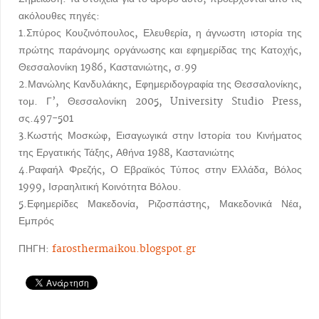
ακόλουθες πηγές:
1.Σπύρος Κουζινόπουλος, Ελευθερία, η άγνωστη ιστορία της
πρώτης παράνομης οργάνωσης και εφημερίδας της Κατοχής,
Θεσσαλονίκη 1986, Καστανιώτης, σ.99
2.Μανώλης Κανδυλάκης, Εφημεριδογραφία της Θεσσαλονίκης,
τομ. Γ’, Θεσσαλονίκη 2005, University Studio Press,
σς.497-501
3.Κωστής Μοσκώφ, Εισαγωγικά στην Ιστορία του Κινήματος
της Εργατικής Τάξης, Αθήνα 1988, Καστανιώτης
4.Ραφαήλ Φρεζής, Ο Εβραϊκός Τύπος στην Ελλάδα, Βόλος
1999, Ισραηλιτική Κοινότητα Βόλου.
5.Εφημερίδες Μακεδονία, Ριζοσπάστης, Μακεδονικά Νέα,
Εμπρός
ΠΗΓΗ:
farosthermaikou.blogspot.gr