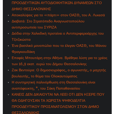
ΠΡΟΟΔΕΥΤΙΚΩΝ ΑΥΤΟΔΙΟΙΚΗΤΙΚΩΝ ΔΥΝΑΜΕΩΝ ΣΤΟ
ΔΗΜΟ ΘΕΣΣΑΛΟΝΙΚΗΣ
Αποκαλύψεις για το «πάρτι» στον ΟΑΣΘ, του Α. Λυκεσά
Διαβατά: Στο Στρατόπεδο Αναγνωστοπούλου
αντιπροσωπεία του ΣΥΡΙΖΑ
Διόδια στην Χαλκιδική προτείνει ο Αντιπεριφερειάρχης του
Τζιτζικώστα
Ένα βασιλικό μονοπώλιο που το έλεγαν ΟΑΣΘ, του Μάνου
Φραγκιουδάκη
Επαφές Μπουτάρη στην Αθήνα. Βρέθηκε λύση για το χρέος
των 16,9 εκατ. ευρώ του Δήμου Θεσσαλονίκης
Ζακ Βεντούρα: Ο δημοσιογράφος, ο αγωνιστής, ο μαχητής
βουλευτής, το θύμα του Ολοκαυτώματος
Η συντηρητική παλινόρθωση στη Θεσσαλονίκη είναι
αναπόφευκτη; *, του Σάκη Παπαθανασίου
ΚΑΝΕΙΣ ΔΕΝ ΔΙΚΑΙΟΥΤΑΙ ΝΑ ΛΕΕΙ ΟΤΙ ΔΕΝ ΗΞΕΡΕ ΠΟΥ
ΘΑ ΟΔΗΓΟΥΣΑΝ ΤΑ ΧΩΡΙΣΤΑ ΨΗΦΟΔΕΛΤΙΑ
ΠΡΟΟΔΕΥΤΙΚΟΥ ΠΡΟΣΑΝΑΤΟΛΙΣΜΟΥ ΣΤΟΝ ΔΗΜΟ
ΘΕΣΣΑΛΟΝΙΚΗΣ