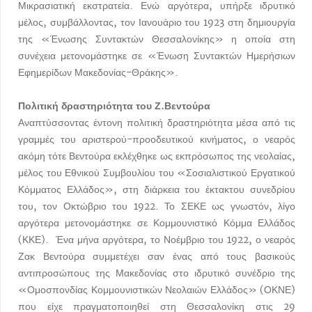
Μικρασιατική εκστρατεία. Ενώ αργότερα, υπήρξε ιδρυτικό
μέλος, συμβάλλοντας, τον Ιανουάριο του 1923 στη δημιουργία
της «Ένωσης Συντακτών Θεσσαλονίκης» η οποία στη
συνέχεια μετονομάστηκε σε «Ένωση Συντακτών Ημερήσιων
Εφημερίδων Μακεδονίας-Θράκης».
Πολιτική δραστηριότητα του Ζ.Βεντούρα
Αναπτύσσοντας έντονη πολιτική δραστηριότητα μέσα από τις
γραμμές του αριστερού-προοδευτικού κινήματος, ο νεαρός
ακόμη τότε Βεντούρα εκλέχθηκε ως εκπρόσωπος της νεολαίας,
μέλος του Εθνικού Συμβουλίου του «Σοσιαλιστικού Εργατικού
Κόμματος Ελλάδος», στη διάρκεια του έκτακτου συνεδρίου
του, τον Οκτώβριο του 1922. Το ΣΕΚΕ ως γνωστόν, λίγο
αργότερα μετονομάστηκε σε Κομμουνιστικό Κόμμα Ελλάδος
(ΚΚΕ). Ένα μήνα αργότερα, το Νοέμβριο του 1922, ο νεαρός
Ζακ Βεντούρα συμμετέχει σαν ένας από τους βασικούς
αντιπροσώπους της Μακεδονίας στο ιδρυτικό συνέδριο της
«Ομοσπονδίας Κομμουνιστικών Νεολαιών Ελλάδος» (ΟΚΝΕ)
που είχε πραγματοποιηθεί στη Θεσσαλονίκη στις 29