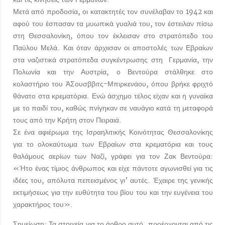
και τις κινήσεις των Γερμανών.
Μετά από προδοσία, οι κατακτητές τον συνέλαβαν το 1942 και
αφού του έσπασαν τα μυωπικά γυαλιά του, τον έστειλαν πίσω
στη Θεσσαλονίκη, όπου τον έκλεισαν στο στρατόπεδο του
Παύλου Μελά. Και όταν άρχιισαν οι αποστολές των Εβραίων
στα ναζιστικά στρατόπεδα συγκέντρωσης στη Γερμανία, την
Πολωνία και την Αυστρία, ο Βεντούρα στάλθηκε στο
κολαστήριο του ΆΣουσββιτς-Μπιρκενάου, όπου βρήκε φριχτό
θάνατο στα κρεματόρια. Ενώ άσχημο τέλος είχαν και η γυναίκα
με το παιδί του, καθώς πνίγηκαν σε ναυάγιο κατά τη μεταφορά
τους από την Κρήτη στον Πειραιά.
Σε ένα αφιέρωμα της Ισραηλιτικής Κοινότητας Θεσσαλονίκης
για το ολοκαύτωμα των Εβραίων στα κρεματόρια και τους
θαλάμους αερίων των Ναζί, γράφει για τον Ζακ Βεντούρα:
«Ήτο ένας τίμιος άνθρωπος και είχε πάντοτε αγωνισθεί για τις
ιδέες του, απόλυτα πεπεισμένος γι’ αυτές. Έχαιρε της γενικής
εκτιμήσεως για την ευθύτητα του βίου του και την ευγένεια του
χαρακτήρος του».
Σημείωση: Τα στοιχεία για το άρθρο αυτό, προέρχονται από τις