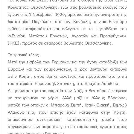
Τον Ιούνιο του 1926, εκλέχθηκε στη διοίκηση της Ισραηλιτικής
Κοινότητας Θεσσαλονίκης, ενώ στις βουλευτικές εκλογές που
έγιναν στις 7 Νοεμβρίου 1926, αμέσως μετά την ανατροπή της
δικτατορίας Παγκάλου από τον Κονδύλη, ο Ζακ Βεντούρα
εκθέτει υποψηφιότητα και εκλέγεται με το ψηφοδέλτιο του
«Ενιαίου Μετώπου Εργατών, Αγροτών και Προσφύγων»
(ΚΚΕ), πρώτος σε σταυρούς βουλευτής Θεσσαλονίκης.
Το τραγικό τέλος
Μετά την εισβολή των Γερμανών και την άγρια καταδίωξη των
Εβραίων και των κομμουνιστών, ο Ζακ Βεντούρα κατέφυγε
στην Κρήτη, όπου βρήκε φιλοξενία και προστασία στο σπίτι
του πατριώτη Εμμανουήλ Σπανάκη, στο Βραχάσι Λασιθίου.
Αψηφώντας την τρομοκρατία των Ναζί, ο Βεντούρα δεν έμεινε
με σταυρωμένα τα χέρια. Αλλά μαζί με άλλους Εβραίους,
μεταξύ των οποίων οι Μπαρούχ Σιμπή, Ισαάκ Σιακκή, Σεμτώβ
Αλαλούφ κ.α, που επίσης είχαν καταφύγει στην Κρήτη,
δημιούργησε αντιστασιακή κατασκοπευτική ομάδα που
συγκέντρωνε πληροφορίες για τις στρατιωτικές εγκαταστάσεις