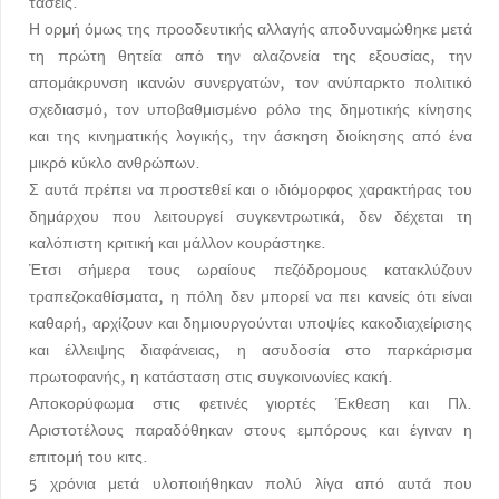
τάσεις.
Η ορμή όμως της προοδευτικής αλλαγής αποδυναμώθηκε μετά
τη πρώτη θητεία από την αλαζονεία της εξουσίας, την
απομάκρυνση ικανών συνεργατών, τον ανύπαρκτο πολιτικό
σχεδιασμό, τον υποβαθμισμένο ρόλο της δημοτικής κίνησης
και της κινηματικής λογικής, την άσκηση διοίκησης από ένα
μικρό κύκλο ανθρώπων.
Σ αυτά πρέπει να προστεθεί και ο ιδιόμορφος χαρακτήρας του
δημάρχου που λειτουργεί συγκεντρωτικά, δεν δέχεται τη
καλόπιστη κριτική και μάλλον κουράστηκε.
Έτσι σήμερα τους ωραίους πεζόδρομους κατακλύζουν
τραπεζοκαθίσματα, η πόλη δεν μπορεί να πει κανείς ότι είναι
καθαρή, αρχίζουν και δημιουργούνται υποψίες κακοδιαχείρισης
και έλλειψης διαφάνειας, η ασυδοσία στο παρκάρισμα
πρωτοφανής, η κατάσταση στις συγκοινωνίες κακή.
Αποκορύφωμα στις φετινές γιορτές Έκθεση και Πλ.
Αριστοτέλους παραδόθηκαν στους εμπόρους και έγιναν η
επιτομή του κιτς.
5 χρόνια μετά υλοποιήθηκαν πολύ λίγα από αυτά που