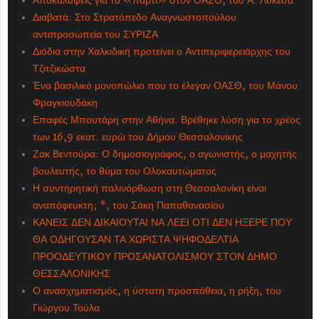
Αποκαλύψεις για το «πάρτι» στον ΟΑΣΘ, του Α. Λυκεσά
Διαβατά: Στο Στρατόπεδο Αναγνωστοπούλου
αντιπροσωπεία του ΣΥΡΙΖΑ
Διόδια στην Χαλκιδική προτείνει ο Αντιπεριφερειάρχης του
Τζιτζικώστα
Ένα βασιλικό μονοπώλιο που το έλεγαν ΟΑΣΘ, του Μάνου
Φραγκιουδάκη
Επαφές Μπουτάρη στην Αθήνα. Βρέθηκε λύση για το χρέος
των 16,9 εκατ. ευρώ του Δήμου Θεσσαλονίκης
Ζακ Βεντούρα: Ο δημοσιογράφος, ο αγωνιστής, ο μαχητής
βουλευτής, το θύμα του Ολοκαυτώματος
Η συντηρητική παλινόρθωση στη Θεσσαλονίκη είναι
αναπόφευκτη; *, του Σάκη Παπαθανασίου
ΚΑΝΕΙΣ ΔΕΝ ΔΙΚΑΙΟΥΤΑΙ ΝΑ ΛΕΕΙ ΟΤΙ ΔΕΝ ΗΞΕΡΕ ΠΟΥ
ΘΑ ΟΔΗΓΟΥΣΑΝ ΤΑ ΧΩΡΙΣΤΑ ΨΗΦΟΔΕΛΤΙΑ
ΠΡΟΟΔΕΥΤΙΚΟΥ ΠΡΟΣΑΝΑΤΟΛΙΣΜΟΥ ΣΤΟΝ ΔΗΜΟ
ΘΕΣΣΑΛΟΝΙΚΗΣ
Ο ανασχηματισμός, η ύστατη προσπάθεια, η ρήξη, του
Γιώργου Τούλα